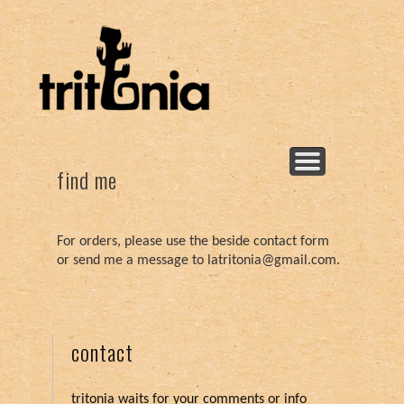
Νεα προϊόντα!
New products!
Body butters
Deodorants
Floral water
Find me
Salves
Soaps
Oils
find me
For orders, please use the beside contact form
or send me a message to latritonia@gmail.com.
contact
tritonia waits for your comments or info